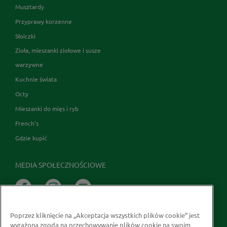
Musztardy
Przyprawy korzenne
Słoiczki
Zioła, mieszanki ziołowe i susze
warzywne
Kuchnie świata
Octy
Mieszanki do mięs i ryb
French's
Gdzie kupić
MEDIA SPOŁECZNOŚCIOWE
Poprzez kliknięcie na „Akceptacja wszystkich plików cookie” jest
wyrażona zgoda na przechowywanie plików cookie na swoim