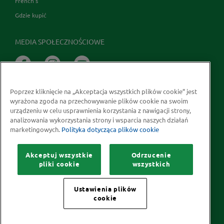
French's
Gdzie kupić
MEDIA SPOŁECZNOŚCIOWE
Poprzez kliknięcie na „Akceptacja wszystkich plików cookie” jest
wyrażona zgoda na przechowywanie plików cookie na swoim
urządzeniu w celu usprawnienia korzystania z nawigacji strony,
analizowania wykorzystania strony i wsparcia naszych działań
marketingowych.
Polityka dotycząca plików cookie
Prawa autorskie © 2026 McCormick Polska S.A.
Informacje na temat ochrony prywatności
Akceptuj wszystkie
Odrzucenie
Polityka dotycząca plików cookie
Kontakt
Mapa Strony
pliki cookie
wszystkich
Ustawienia plików
cookie