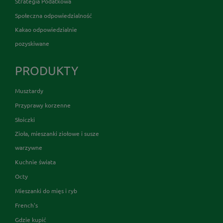
Strategia Podatkowa
Społeczna odpowiedzialność
Kakao odpowiedzialnie
pozyskiwane
PRODUKTY
Musztardy
Przyprawy korzenne
Słoiczki
Zioła, mieszanki ziołowe i susze
warzywne
Kuchnie świata
Octy
Mieszanki do mięs i ryb
French's
Gdzie kupić