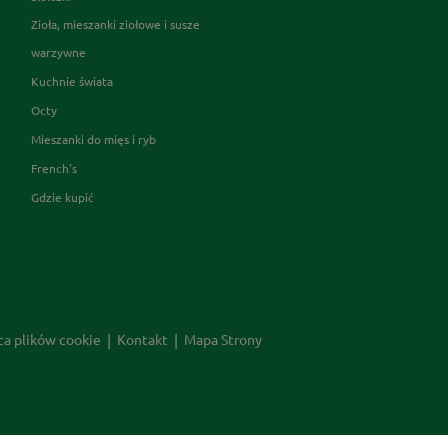
Zioła, mieszanki ziołowe i susze
warzywne
Kuchnie świata
Octy
Mieszanki do mięs i ryb
French's
Gdzie kupić
ca plików cookie
Kontakt
Mapa Strony