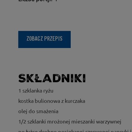
ZOBACZ PRZEPIS
Składniki
1 szklanka ryżu
kostka bulionowa z kurczaka
olej do smażenia
1/2 szklanki mrożonej mieszanki warzywnej
po łyżce drobno posiekanej czerwonej papryki i