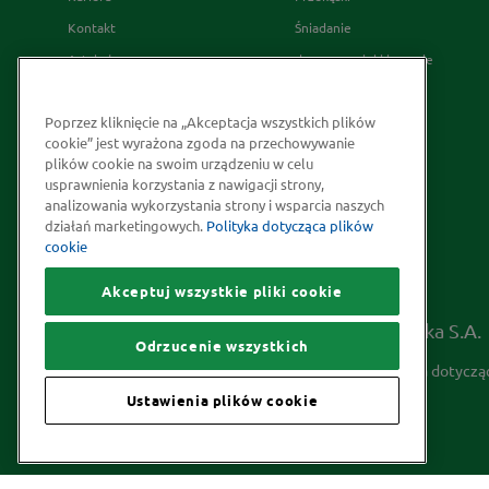
Kontakt
Śniadanie
Artykuły
desery wypieki i napoje
Relacje Inwestorskie
French's
Poprzez kliknięcie na „Akceptacja wszystkich plików
Skąd bierzemy nasze przyprawy
cookie” jest wyrażona zgoda na przechowywanie
Strategia Podatkowa
plików cookie na swoim urządzeniu w celu
usprawnienia korzystania z nawigacji strony,
Społeczna odpowiedzialność
analizowania wykorzystania strony i wsparcia naszych
Kakao odpowiedzialnie
działań marketingowych.
Polityka dotycząca plików
cookie
pozyskiwane
Akceptuj wszystkie pliki cookie
Prawa autorskie © 2026 McCormick Polska S.A.
Odrzucenie wszystkich
Informacje na temat ochrony prywatności
Polityka dotyczą
Ustawienia plików cookie