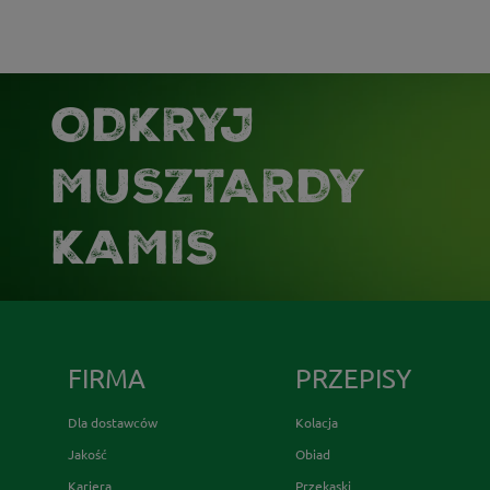
ODKRYJ
MUSZTARDY
KAMIS
FIRMA
PRZEPISY
Dla dostawców
Kolacja
Jakość
Obiad
Kariera
Przekąski