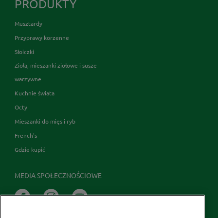
PRODUKTY
Musztardy
Przyprawy korzenne
Słoiczki
Zioła, mieszanki ziołowe i susze
warzywne
Kuchnie świata
Octy
Mieszanki do mięs i ryb
French's
Gdzie kupić
MEDIA SPOŁECZNOŚCIOWE