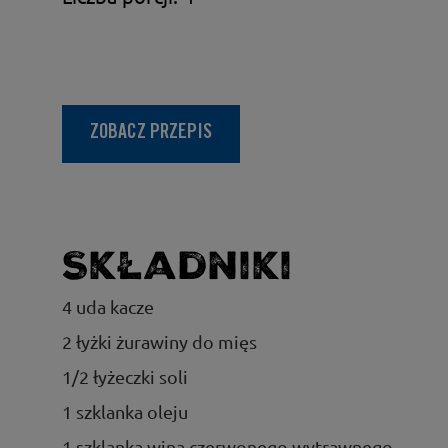
ZOBACZ PRZEPIS
Składniki
4 uda kacze
2 łyżki żurawiny do mięs
1/2 łyżeczki soli
1 szklanka oleju
1 szklanka wina czerwonego wytrawnego