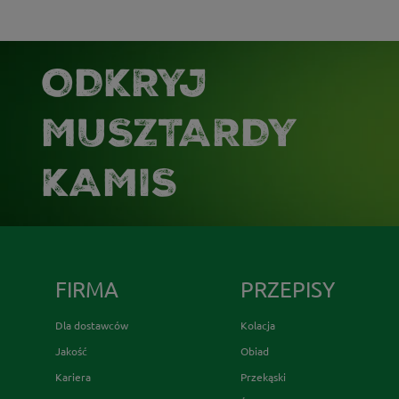
ODKRYJ
MUSZTARDY
KAMIS
FIRMA
PRZEPISY
Dla dostawców
Kolacja
Jakość
Obiad
Kariera
Przekąski