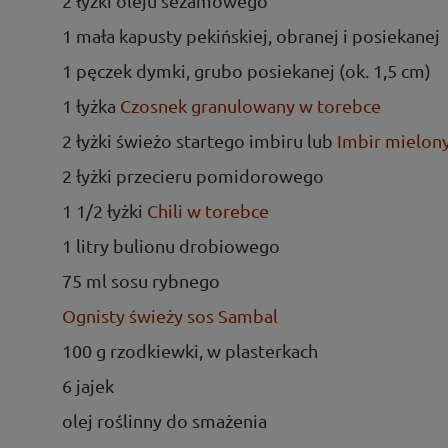
2 łyżki oleju sezamowego
1 mała kapusty pekińskiej, obranej i posiekanej
1 pęczek dymki, grubo posiekanej (ok. 1,5 cm)
1 łyżka
Czosnek granulowany w torebce
2 łyżki świeżo startego imbiru lub
Imbir mielon
2 łyżki przecieru pomidorowego
1 1/2 łyżki
Chili w torebce
1 litry bulionu drobiowego
75 ml sosu rybnego
Ognisty świeży sos Sambal
100 g rzodkiewki, w plasterkach
6 jajek
olej roślinny do smażenia