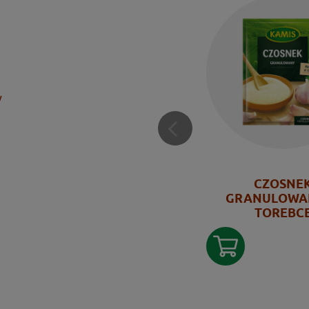
y
CZOSNE
GRANULOWA
TOREBC