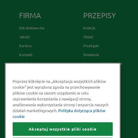
FIRMA
PRZEPISY
Dla dostawców
Kolacja
Jakość
Obiad
Kariera
Przekąski
Kontakt
Śniadanie
Artykuły
desery wypieki i napoje
Relacje Inwestorskie
French's
Poprzez kliknięcie na „Akceptacja wszystkich plików
Skąd bierzemy nasze przyprawy
cookie” jest wyrażona zgoda na przechowywanie
Strategia Podatkowa
plików cookie na swoim urządzeniu w celu
usprawnienia korzystania z nawigacji strony,
Społeczna odpowiedzialność
analizowania wykorzystania strony i wsparcia naszych
Kakao odpowiedzialnie
działań marketingowych.
Polityka dotycząca plików
cookie
pozyskiwane
Akceptuj wszystkie pliki cookie