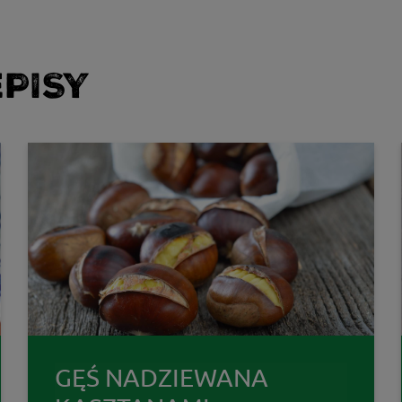
PISY
GĘŚ NADZIEWANA