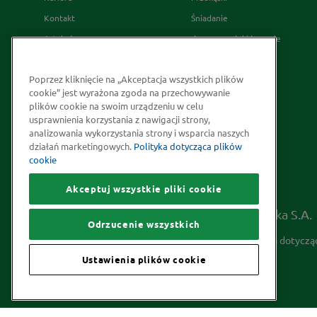
Kontakt
Śniadanie
Artykuły
desery wypieki i napoje
Relacje Inwestorskie
French's
Poprzez kliknięcie na „Akceptacja wszystkich plików
Skąd bierzemy nasze przyprawy
cookie” jest wyrażona zgoda na przechowywanie
Strategia Podatkowa
plików cookie na swoim urządzeniu w celu
usprawnienia korzystania z nawigacji strony,
Społeczna odpowiedzialność
analizowania wykorzystania strony i wsparcia naszych
Kakao odpowiedzialnie
działań marketingowych.
Polityka dotycząca plików
cookie
pozyskiwane
Akceptuj wszystkie pliki cookie
Prawa autorskie © 2026 McCormick Polska S.A.
Odrzucenie wszystkich
Informacje na temat ochrony prywatności
Polityka dotyczą
Ustawienia plików cookie