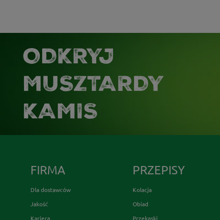
ODKRYJ
MUSZTARDY
KAMIS
FIRMA
PRZEPISY
Dla dostawców
Kolacja
Jakość
Obiad
Kariera
Przekąski