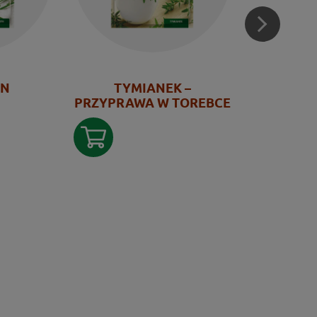
YN
TYMIANEK –
PIEP
PRZYPRAWA W TOREBCE
MIELONY