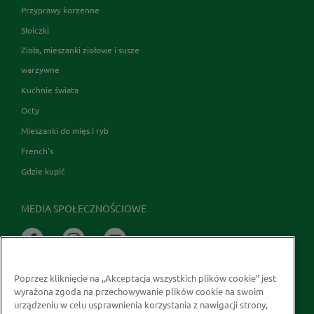
Przyprawy korzenne
Słoiczki
Zioła, mieszanki ziołowe i susze
warzywne
Kuchnie świata
Octy
Mieszanki do mięs i ryb
French's
Gdzie kupić
MEDIA SPOŁECZNOŚCIOWE
Poprzez kliknięcie na „Akceptacja wszystkich plików cookie” jest
wyrażona zgoda na przechowywanie plików cookie na swoim
urządzeniu w celu usprawnienia korzystania z nawigacji strony,