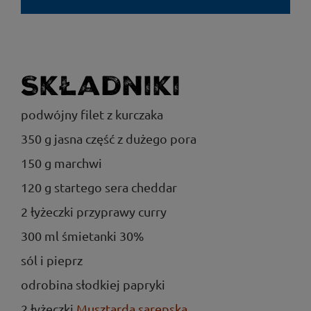
Składniki
podwójny filet z kurczaka
350 g jasna część z dużego pora
150 g marchwi
120 g startego sera cheddar
2 łyżeczki przyprawy curry
300 ml śmietanki 30%
sól i pieprz
odrobina słodkiej papryki
2 łyżeczki
Musztarda sarepska