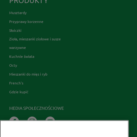
PRODUKTY
Musztardy
Przyprawy korzenne
Słoiczki
Zioła, mieszanki ziołowe i susze
warzywne
Kuchnie świata
Octy
Mieszanki do mięs i ryb
French's
Gdzie kupić
MEDIA SPOŁECZNOŚCIOWE