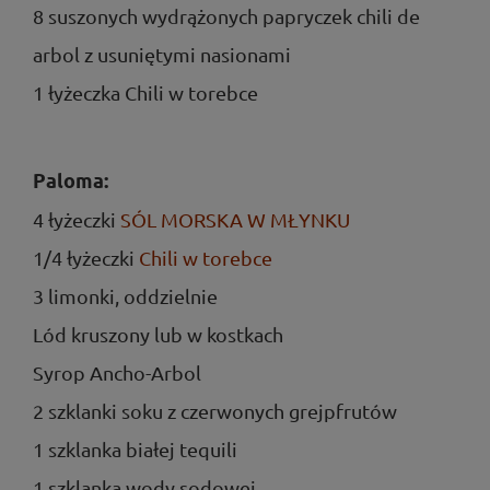
8 suszonych wydrążonych papryczek chili de
arbol z usuniętymi nasionami
1 łyżeczka Chili w torebce
Paloma:
4 łyżeczki
SÓL MORSKA W MŁYNKU
1/4 łyżeczki
Chili w torebce
3 limonki, oddzielnie
Lód kruszony lub w kostkach
Syrop Ancho-Arbol
2 szklanki soku z czerwonych grejpfrutów
1 szklanka białej tequili
1 szklanka wody sodowej