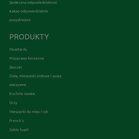
Społeczna odpowiedzialność
Kakao odpowiedzialnie
pozyskiwane
PRODUKTY
Musztardy
Przyprawy korzenne
Słoiczki
Zioła, mieszanki ziołowe i susze
warzywne
Kuchnie świata
Octy
Mieszanki do mięs i ryb
French's
Gdzie kupić