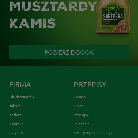
MUSZTARDY
KAMIS
POBIERZ E-BOOK
FIRMA
PRZEPISY
Dla dostawców
Kolacja
Jakość
Obiad
Kariera
Przekąski
Kontakt
Śniadanie
Artykuły
desery wypieki i napoje