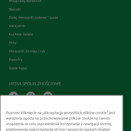
Przyprawy korzenne
Słoiczki
Zioła, mieszanki ziołowe i susze
warzywne
Kuchnie świata
Octy
Mieszanki do mięs i ryb
French's
Gdzie kupić
MEDIA SPOŁECZNOŚCIOWE
Poprzez kliknięcie na „Akceptacja wszystkich plików cookie” jest
wyrażona zgoda na przechowywanie plików cookie na swoim
urządzeniu w celu usprawnienia korzystania z nawigacji strony,
analizowania wykorzystania strony i wsparcia naszych działań