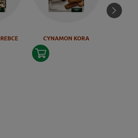
OREBCE
CYNAMON KORA
ANYŻ