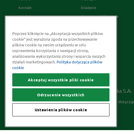
Kontakt
Śniadanie
Artykuły
desery wypieki i napoje
Relacje Inwestorskie
French's
Poprzez kliknięcie na „Akceptacja wszystkich plików
Skąd bierzemy nasze przyprawy
cookie” jest wyrażona zgoda na przechowywanie
Strategia Podatkowa
plików cookie na swoim urządzeniu w celu
usprawnienia korzystania z nawigacji strony,
Społeczna odpowiedzialność
analizowania wykorzystania strony i wsparcia naszych
Kakao odpowiedzialnie
działań marketingowych.
Polityka dotycząca plików
cookie
pozyskiwane
Akceptuj wszystkie pliki cookie
Prawa autorskie © 2026 McCormick Polska S.A.
Odrzucenie wszystkich
Informacje na temat ochrony prywatności
Polityka dotyczą
Ustawienia plików cookie