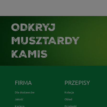
ODKRYJ
MUSZTARDY
KAMIS
FIRMA
PRZEPISY
Dla dostawców
Kolacja
Jakość
Obiad
Kariera
Przekąski