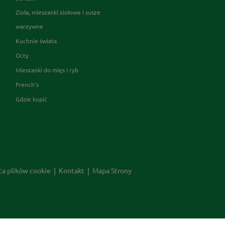
Zioła, mieszanki ziołowe i susze
warzywne
Kuchnie świata
Octy
Mieszanki do mięs i ryb
French's
Gdzie kupić
ca plików cookie
Kontakt
Mapa Strony