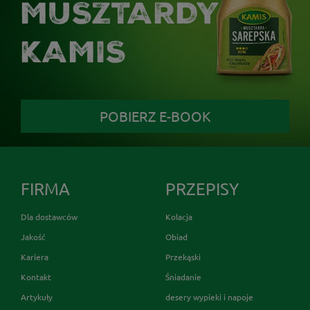
MUSZTARDY
KAMIS
POBIERZ E-BOOK
FIRMA
PRZEPISY
Dla dostawców
Kolacja
Jakość
Obiad
Kariera
Przekąski
Kontakt
Śniadanie
Artykuły
desery wypieki i napoje