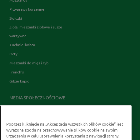
Przyprawy korzenne
Słoiczki
Zioła, mieszanki ziołowe i susze
warzywne
Kuchnie świata
Octy
Mieszanki do mięs i ryb
French's
Gdzie kupić
MEDIA SPOŁECZNOŚCIOWE
Poprzez kliknięcie na „Akceptacja wszystkich plików cookie” jest
wyrażona zgoda na przechowywanie plików cookie na swoim
urządzeniu w celu usprawnienia korzystania z nawigacji strony,