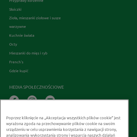
Przyprawy korzenne
Słoiczki
Zioła, mieszanki ziołowe i susze
warzywne
Kuchnie świata
Octy
Mieszanki do mięs i ryb
French's
Gdzie kupić
MEDIA SPOŁECZNOŚCIOWE
Poprzez kliknięcie na „Akceptacja wszystkich plików cookie” jest
wyrażona zgoda na przechowywanie plików cookie na swoim
urządzeniu w celu usprawnienia korzystania z nawigacji strony,
analizowania wykorzystania strony i wsparcia naszych działań