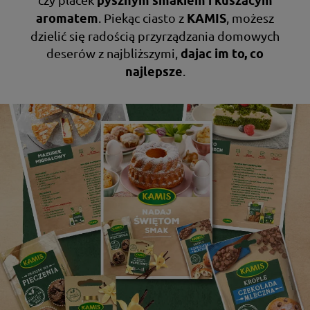
pysznym smakiem i kuszącym
. Piekąc ciasto z
, możesz
aromatem
KAMIS
dzielić się radością przyrządzania domowych
deserów z najbliższymi,
dając im to, co
.
najlepsze