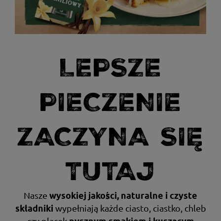
LEPSZE
PIECZENIE
ZACZYNA SIĘ
TUTAJ
Nasze
wysokiej jakości, naturalne i czyste
wypełniają każde ciasto, ciastko, chleb
składniki
czy placek