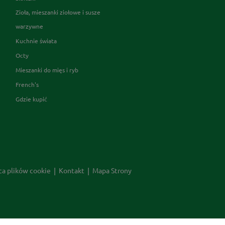
Zioła, mieszanki ziołowe i susze
warzywne
Kuchnie świata
Octy
Mieszanki do mięs i ryb
French's
Gdzie kupić
ca plików cookie
Kontakt
Mapa Strony