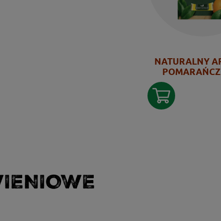
NATURALNY A
POMARAŃC
WIENIOWE