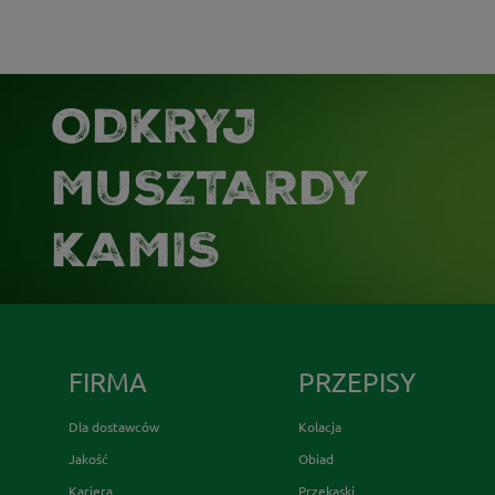
ODKRYJ
MUSZTARDY
KAMIS
FIRMA
PRZEPISY
Dla dostawców
Kolacja
Jakość
Obiad
Kariera
Przekąski