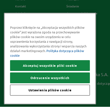
Kontakt
Śniadanie
Artykuły
desery wypieki i napoje
Relacje Inwestorskie
French's
Poprzez kliknięcie na „Akceptacja wszystkich plików
Skąd bierzemy nasze przyprawy
cookie” jest wyrażona zgoda na przechowywanie
Strategia Podatkowa
plików cookie na swoim urządzeniu w celu
usprawnienia korzystania z nawigacji strony,
Społeczna odpowiedzialność
analizowania wykorzystania strony i wsparcia naszych
Kakao odpowiedzialnie
działań marketingowych.
Polityka dotycząca plików
cookie
pozyskiwane
Akceptuj wszystkie pliki cookie
Prawa autorskie © 2026 McCormick Polska S.A.
Odrzucenie wszystkich
Informacje na temat ochrony prywatności
Polityka dotyczą
Ustawienia plików cookie