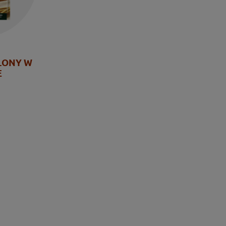
LONY W
E