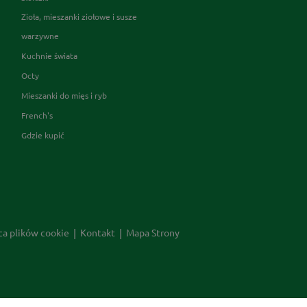
Zioła, mieszanki ziołowe i susze
warzywne
Kuchnie świata
Octy
Mieszanki do mięs i ryb
French's
Gdzie kupić
ca plików cookie
Kontakt
Mapa Strony