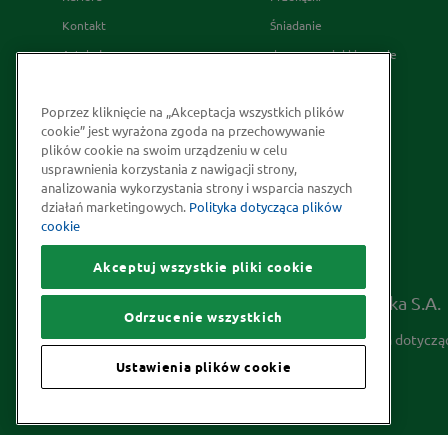
Kontakt
Śniadanie
Artykuły
desery wypieki i napoje
Relacje Inwestorskie
French's
Poprzez kliknięcie na „Akceptacja wszystkich plików
Skąd bierzemy nasze przyprawy
cookie” jest wyrażona zgoda na przechowywanie
Strategia Podatkowa
plików cookie na swoim urządzeniu w celu
usprawnienia korzystania z nawigacji strony,
Społeczna odpowiedzialność
analizowania wykorzystania strony i wsparcia naszych
Kakao odpowiedzialnie
działań marketingowych.
Polityka dotycząca plików
cookie
pozyskiwane
Akceptuj wszystkie pliki cookie
Prawa autorskie © 2026 McCormick Polska S.A.
Odrzucenie wszystkich
Informacje na temat ochrony prywatności
Polityka dotyczą
Ustawienia plików cookie