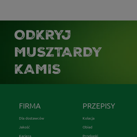
ODKRYJ
MUSZTARDY
KAMIS
FIRMA
PRZEPISY
Dla dostawców
Kolacja
Jakość
Obiad
Kariera
Przekąski