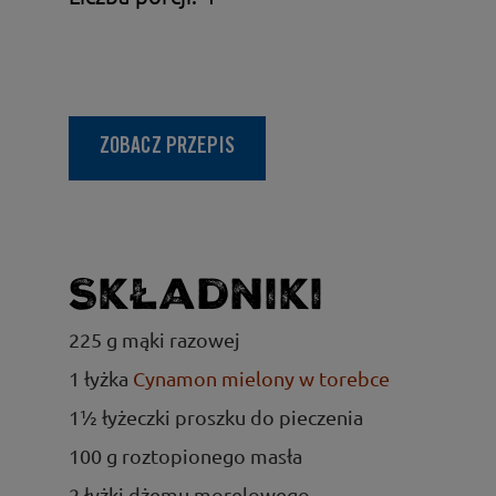
ZOBACZ PRZEPIS
Składniki
225 g mąki razowej
1 łyżka
Cynamon mielony w torebce
1½ łyżeczki proszku do pieczenia
100 g roztopionego masła
2 łyżki dżemu morelowego