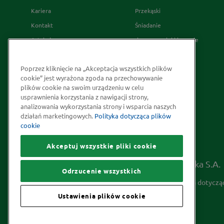
Kariera
Przekąski
Kontakt
Śniadanie
Artykuły
desery wypieki i napoje
Relacje Inwestorskie
French's
Poprzez kliknięcie na „Akceptacja wszystkich plików
Skąd bierzemy nasze przyprawy
cookie” jest wyrażona zgoda na przechowywanie
Strategia Podatkowa
plików cookie na swoim urządzeniu w celu
usprawnienia korzystania z nawigacji strony,
Społeczna odpowiedzialność
analizowania wykorzystania strony i wsparcia naszych
Kakao odpowiedzialnie
działań marketingowych.
Polityka dotycząca plików
cookie
pozyskiwane
Akceptuj wszystkie pliki cookie
Prawa autorskie © 2026 McCormick Polska S.A.
Odrzucenie wszystkich
Informacje na temat ochrony prywatności
Polityka dotyczą
Ustawienia plików cookie