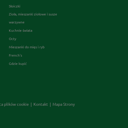
Słoiczki
Zioła, mieszanki ziołowe i susze
warzywne
Kuchnie świata
Octy
Mieszanki do mięs i ryb
French's
Gdzie kupić
ca plików cookie
Kontakt
Mapa Strony