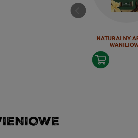
NATURALNY A
WANILIO
WIENIOWE