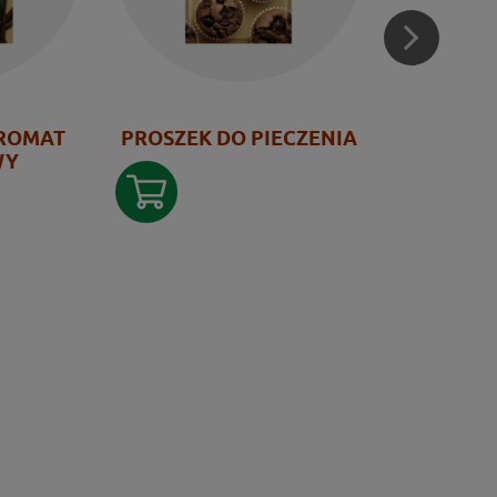
ROMAT
PROSZEK DO PIECZENIA
POSYPK
WY
PA