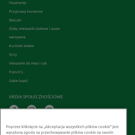
Musztardy
Przyprawy korzenne
Słoiczki
Zioła, mieszanki ziołowe i susze
warzywne
Kuchnie świata
Octy
Mieszanki do mięs i ryb
French's
Gdzie kupić
MEDIA SPOŁECZNOŚCIOWE
Poprzez kliknięcie na „Akceptacja wszystkich plików cookie” jest
wyrażona zgoda na przechowywanie plików cookie na swoim