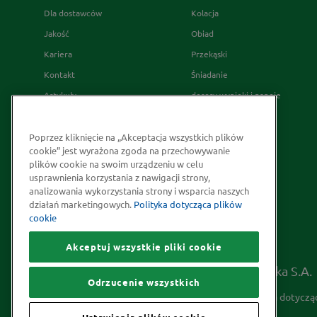
Dla dostawców
Kolacja
Jakość
Obiad
Kariera
Przekąski
Kontakt
Śniadanie
Artykuły
desery wypieki i napoje
Relacje Inwestorskie
French's
Skąd bierzemy nasze przyprawy
Poprzez kliknięcie na „Akceptacja wszystkich plików
cookie” jest wyrażona zgoda na przechowywanie
Strategia Podatkowa
plików cookie na swoim urządzeniu w celu
Społeczna odpowiedzialność
usprawnienia korzystania z nawigacji strony,
analizowania wykorzystania strony i wsparcia naszych
Kakao odpowiedzialnie
działań marketingowych.
Polityka dotycząca plików
pozyskiwane
cookie
Akceptuj wszystkie pliki cookie
Prawa autorskie © 2026 McCormick Polska S.A.
Odrzucenie wszystkich
Informacje na temat ochrony prywatności
Polityka dotyczą