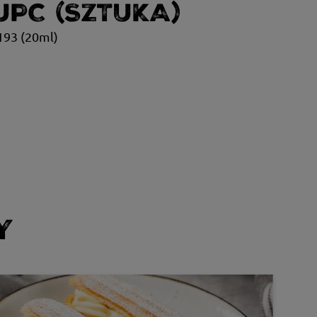
UPC (SZTUKA)
93 (20ml)
Y