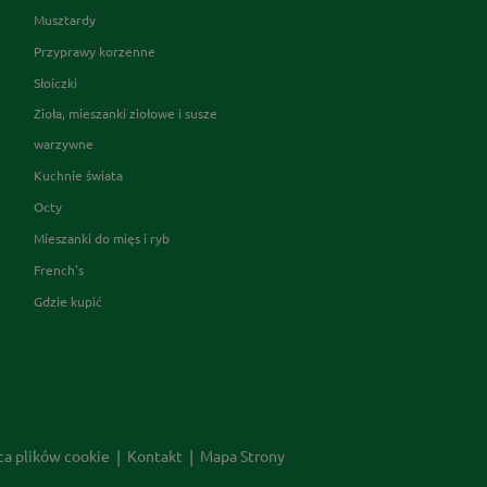
Musztardy
Przyprawy korzenne
Słoiczki
Zioła, mieszanki ziołowe i susze
warzywne
Kuchnie świata
Octy
Mieszanki do mięs i ryb
French's
Gdzie kupić
ca plików cookie
Kontakt
Mapa Strony