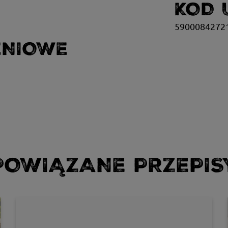
KOD 
59000842721
ENIOWE
POWIĄZANE PRZEPIS