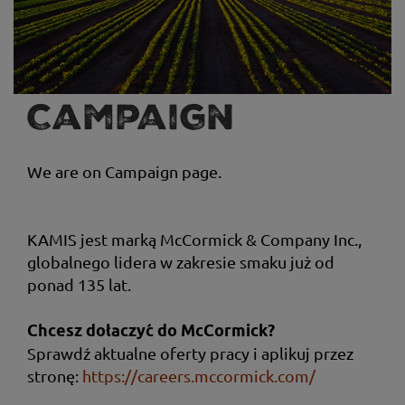
Campaign
We are on Campaign page.
KAMIS jest marką McCormick & Company Inc.,
globalnego lidera w zakresie smaku już od
ponad 135 lat.
Chcesz dołączyć do McCormick?
Sprawdź aktualne oferty pracy i aplikuj przez
stronę:
https://careers.mccormick.com/