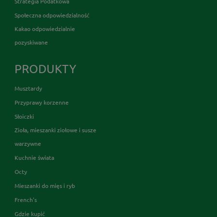
Strategia Podatkowa
Społeczna odpowiedzialność
Kakao odpowiedzialnie
pozyskiwane
PRODUKTY
Musztardy
Przyprawy korzenne
Słoiczki
Zioła, mieszanki ziołowe i susze
warzywne
Kuchnie świata
Octy
Mieszanki do mięs i ryb
French's
Gdzie kupić