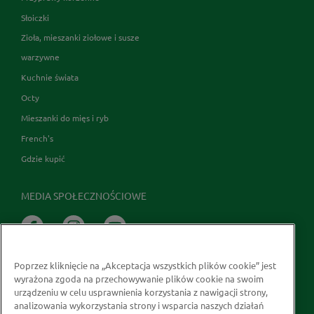
Słoiczki
Zioła, mieszanki ziołowe i susze
warzywne
Kuchnie świata
Octy
Mieszanki do mięs i ryb
French's
Gdzie kupić
MEDIA SPOŁECZNOŚCIOWE
Poprzez kliknięcie na „Akceptacja wszystkich plików cookie” jest
wyrażona zgoda na przechowywanie plików cookie na swoim
urządzeniu w celu usprawnienia korzystania z nawigacji strony,
analizowania wykorzystania strony i wsparcia naszych działań