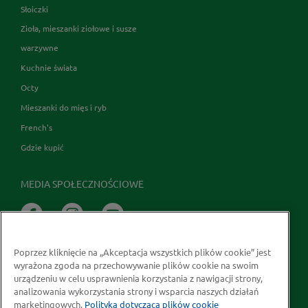
Słoiczki
Zioła, mieszanki ziołowe i susze
warzywne
Kuchnie świata
Octy
Mieszanki do mięs i ryb
French's
Gdzie kupić
MEDIA SPOŁECZNOŚCIOWE
Poprzez kliknięcie na „Akceptacja wszystkich plików cookie” jest
wyrażona zgoda na przechowywanie plików cookie na swoim
urządzeniu w celu usprawnienia korzystania z nawigacji strony,
analizowania wykorzystania strony i wsparcia naszych działań
marketingowych.
Polityka dotycząca plików cookie