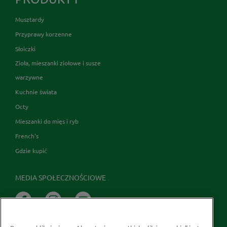
Musztardy
Przyprawy korzenne
Słoiczki
Zioła, mieszanki ziołowe i susze
warzywne
Kuchnie świata
Octy
Mieszanki do mięs i ryb
French's
Gdzie kupić
MEDIA SPOŁECZNOŚCIOWE