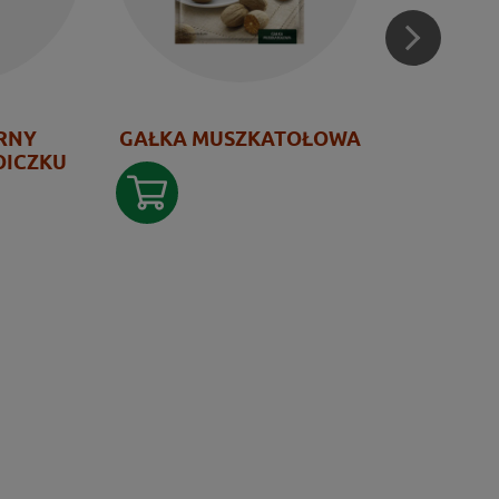
ARNY
GAŁKA MUSZKATOŁOWA
TYM
OICZKU
PRZYPRA