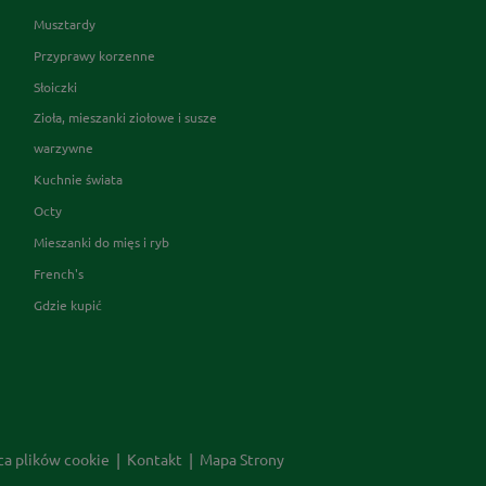
Musztardy
Przyprawy korzenne
Słoiczki
Zioła, mieszanki ziołowe i susze
warzywne
Kuchnie świata
Octy
Mieszanki do mięs i ryb
French's
Gdzie kupić
ca plików cookie
Kontakt
Mapa Strony