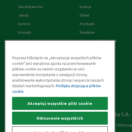
Dla dostawców
Kolacja
Jakość
Obiad
Kariera
Przekąski
Kontakt
Śniadanie
Artykuły
desery wypieki i napoje
Relacje Inwestorskie
French's
Poprzez kliknięcie na „Akceptacja wszystkich plików
Skąd bierzemy nasze przyprawy
cookie” jest wyrażona zgoda na przechowywanie
Strategia Podatkowa
plików cookie na swoim urządzeniu w celu
usprawnienia korzystania z nawigacji strony,
Społeczna odpowiedzialność
analizowania wykorzystania strony i wsparcia naszych
Kakao odpowiedzialnie
działań marketingowych.
Polityka dotycząca plików
cookie
pozyskiwane
Akceptuj wszystkie pliki cookie
Prawa autorskie © 2026 McCormick Polska S.A.
Odrzucenie wszystkich
Informacje na temat ochrony prywatności
Polityka dotyczą