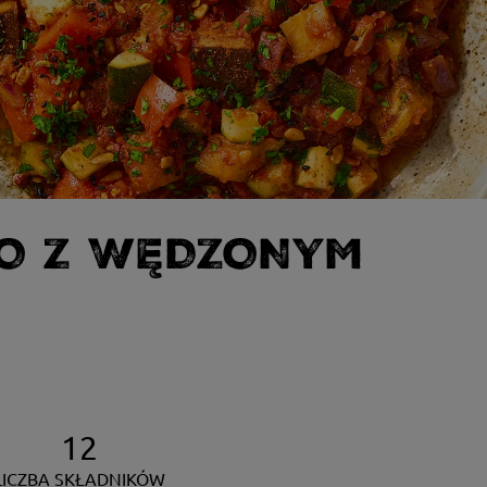
O Z WĘDZONYM
12
LICZBA SKŁADNIKÓW