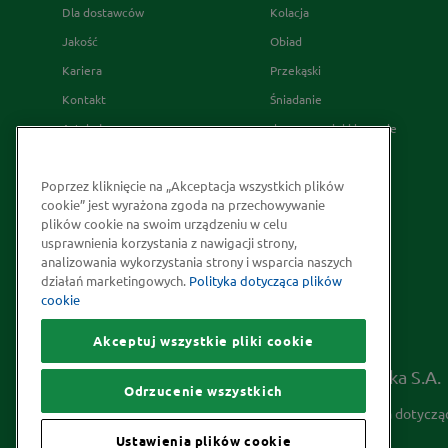
Dla dostawców
Kolacja
Jakość
Obiad
Kariera
Przekąski
Kontakt
Śniadanie
Artykuły
desery wypieki i napoje
Relacje Inwestorskie
French's
Poprzez kliknięcie na „Akceptacja wszystkich plików
Skąd bierzemy nasze przyprawy
cookie” jest wyrażona zgoda na przechowywanie
Strategia Podatkowa
plików cookie na swoim urządzeniu w celu
usprawnienia korzystania z nawigacji strony,
Społeczna odpowiedzialność
analizowania wykorzystania strony i wsparcia naszych
Kakao odpowiedzialnie
działań marketingowych.
Polityka dotycząca plików
cookie
pozyskiwane
Akceptuj wszystkie pliki cookie
Prawa autorskie © 2026 McCormick Polska S.A.
Odrzucenie wszystkich
Informacje na temat ochrony prywatności
Polityka dotyczą
Ustawienia plików cookie