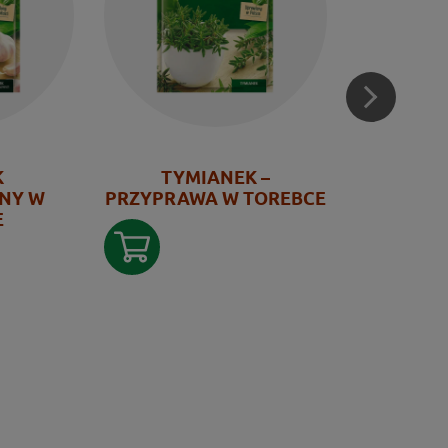
K
TYMIANEK –
PAPRY
NY W
PRZYPRAWA W TOREBCE
E