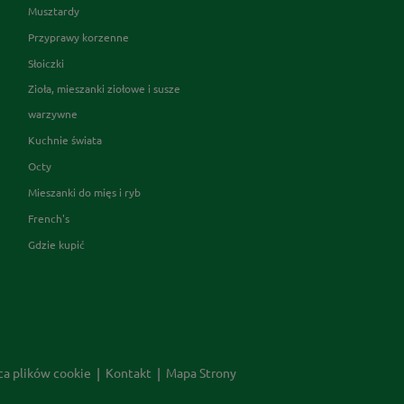
Musztardy
Przyprawy korzenne
Słoiczki
Zioła, mieszanki ziołowe i susze
warzywne
Kuchnie świata
Octy
Mieszanki do mięs i ryb
French's
Gdzie kupić
ca plików cookie
Kontakt
Mapa Strony