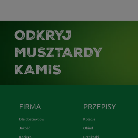
ODKRYJ
MUSZTARDY
KAMIS
FIRMA
PRZEPISY
Dla dostawców
Kolacja
Jakość
Obiad
Kariera
Przekąski