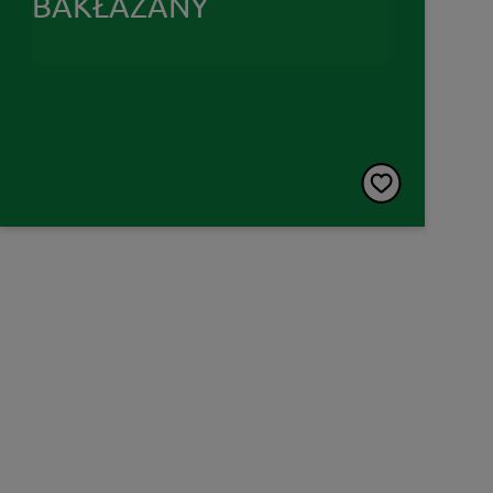
BAKŁAŻANY