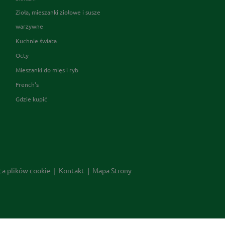
Zioła, mieszanki ziołowe i susze
warzywne
Kuchnie świata
Octy
Mieszanki do mięs i ryb
French's
Gdzie kupić
ca plików cookie
Kontakt
Mapa Strony