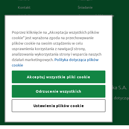
Kontakt
Śniadanie
Artykuły
desery wypieki i napoje
Relacje Inwestorskie
French's
Poprzez kliknięcie na „Akceptacja wszystkich plików
Skąd bierzemy nasze przyprawy
cookie” jest wyrażona zgoda na przechowywanie
Strategia Podatkowa
plików cookie na swoim urządzeniu w celu
usprawnienia korzystania z nawigacji strony,
Społeczna odpowiedzialność
analizowania wykorzystania strony i wsparcia naszych
Kakao odpowiedzialnie
działań marketingowych.
Polityka dotycząca plików
cookie
pozyskiwane
Akceptuj wszystkie pliki cookie
Prawa autorskie © 2026 McCormick Polska S.A.
Odrzucenie wszystkich
Informacje na temat ochrony prywatności
Polityka dotyczą
Ustawienia plików cookie