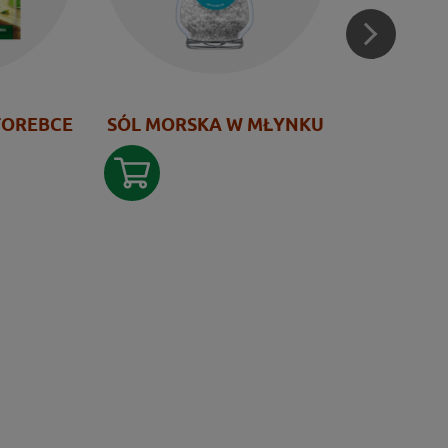
TOREBCE
SÓL MORSKA W MŁYNKU
PIEPR
M