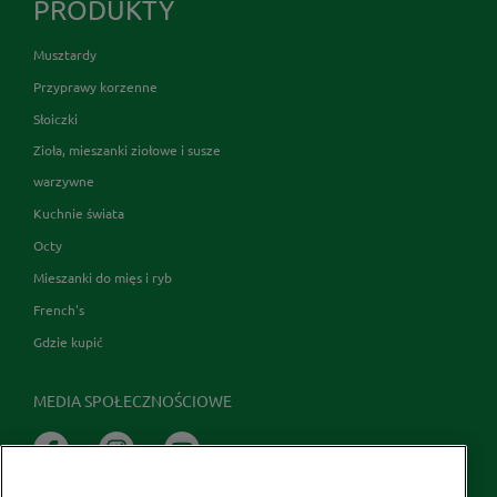
PRODUKTY
Musztardy
Przyprawy korzenne
Słoiczki
Zioła, mieszanki ziołowe i susze
warzywne
Kuchnie świata
Octy
Mieszanki do mięs i ryb
French's
Gdzie kupić
MEDIA SPOŁECZNOŚCIOWE