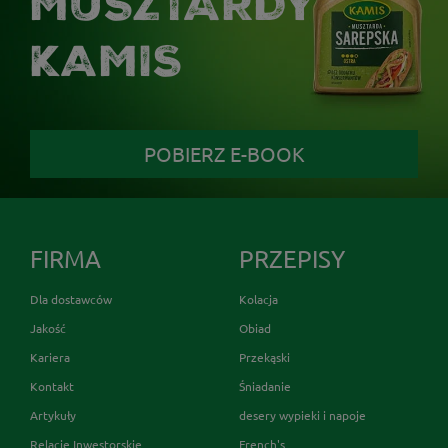
MUSZTARDY
KAMIS
POBIERZ E-BOOK
FIRMA
PRZEPISY
Dla dostawców
Kolacja
Jakość
Obiad
Kariera
Przekąski
Kontakt
Śniadanie
Artykuły
desery wypieki i napoje
Relacje Inwestorskie
French's