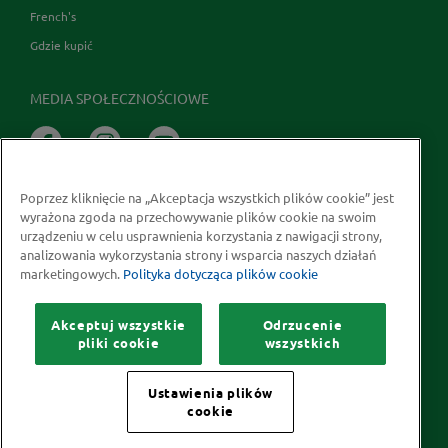
French's
Gdzie kupić
MEDIA SPOŁECZNOŚCIOWE
Poprzez kliknięcie na „Akceptacja wszystkich plików cookie” jest
wyrażona zgoda na przechowywanie plików cookie na swoim
urządzeniu w celu usprawnienia korzystania z nawigacji strony,
analizowania wykorzystania strony i wsparcia naszych działań
marketingowych.
Polityka dotycząca plików cookie
Prawa autorskie © 2026 McCormick Polska S.A.
Informacje na temat ochrony prywatności
Akceptuj wszystkie
Odrzucenie
Polityka dotycząca plików cookie
Kontakt
Mapa Strony
pliki cookie
wszystkich
Ustawienia plików
cookie