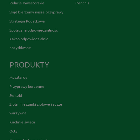
Relacje Inwestorskie
French's
Skąd bierzemy nasze przyprawy
Strategia Podatkowa
Społeczna odpowiedzialność
Kakao odpowiedzialnie
pozyskiwane
PRODUKTY
Musztardy
Przyprawy korzenne
Słoiczki
Zioła, mieszanki ziołowe i susze
warzywne
Kuchnie świata
Octy
Mieszanki do mięs i ryb