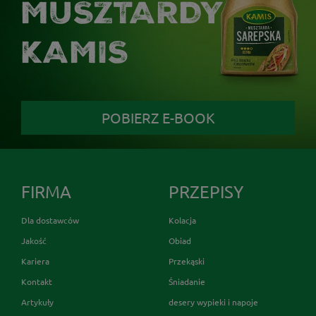
MUSZTARDY
KAMIS
POBIERZ E-BOOK
FIRMA
PRZEPISY
Dla dostawców
Kolacja
Jakość
Obiad
Kariera
Przekąski
Kontakt
Śniadanie
Artykuły
desery wypieki i napoje