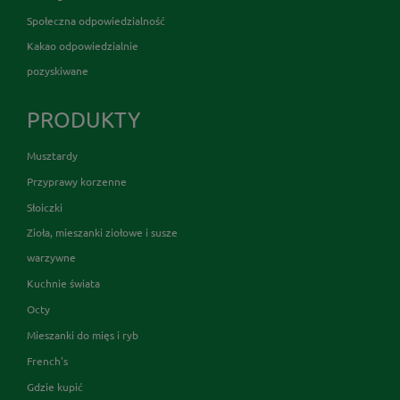
Społeczna odpowiedzialność
Kakao odpowiedzialnie
pozyskiwane
PRODUKTY
Musztardy
Przyprawy korzenne
Słoiczki
Zioła, mieszanki ziołowe i susze
warzywne
Kuchnie świata
Octy
Mieszanki do mięs i ryb
French's
Gdzie kupić