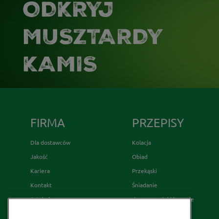
ODKRYJ
MUSZTARDY
KAMIS
FIRMA
PRZEPISY
Dla dostawców
Kolacja
Jakość
Obiad
Kariera
Przekąski
Kontakt
Śniadanie
Artykuły
desery wypieki i napoje
Relacje Inwestorskie
French's