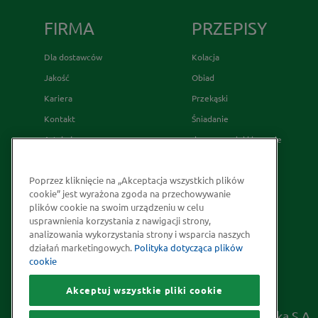
FIRMA
PRZEPISY
Dla dostawców
Kolacja
Jakość
Obiad
Kariera
Przekąski
Kontakt
Śniadanie
Artykuły
desery wypieki i napoje
Relacje Inwestorskie
French's
Poprzez kliknięcie na „Akceptacja wszystkich plików
Skąd bierzemy nasze przyprawy
cookie” jest wyrażona zgoda na przechowywanie
Strategia Podatkowa
plików cookie na swoim urządzeniu w celu
usprawnienia korzystania z nawigacji strony,
Społeczna odpowiedzialność
analizowania wykorzystania strony i wsparcia naszych
Kakao odpowiedzialnie
działań marketingowych.
Polityka dotycząca plików
cookie
pozyskiwane
Akceptuj wszystkie pliki cookie
Prawa autorskie © 2026 McCormick Polska S.A.