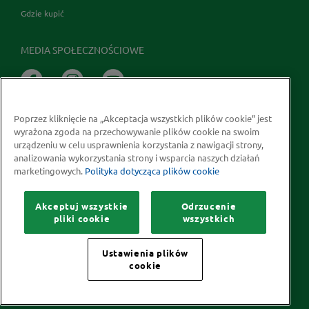
Gdzie kupić
MEDIA SPOŁECZNOŚCIOWE
Poprzez kliknięcie na „Akceptacja wszystkich plików cookie” jest
wyrażona zgoda na przechowywanie plików cookie na swoim
urządzeniu w celu usprawnienia korzystania z nawigacji strony,
analizowania wykorzystania strony i wsparcia naszych działań
marketingowych.
Polityka dotycząca plików cookie
Prawa autorskie © 2026 McCormick Polska S.A.
Informacje na temat ochrony prywatności
Akceptuj wszystkie
Odrzucenie
Polityka dotycząca plików cookie
Kontakt
Mapa Strony
pliki cookie
wszystkich
Ustawienia plików
cookie