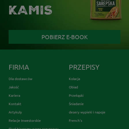
KAMIS
POBIERZ E-BOOK
FIRMA
PRZEPISY
Dla dostawców
Kolacja
Jakość
Obiad
Kariera
Przekąski
Kontakt
Śniadanie
Artykuły
desery wypieki i napoje
Relacje Inwestorskie
French's
Skąd bierzemy nasze przyprawy