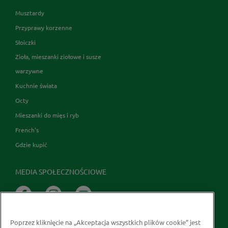
Musztardy
Przyprawy korzenne
Słoiczki
Zioła, mieszanki ziołowe i susze
warzywne
Kuchnie świata
Octy
Mieszanki do mięs i ryb
French's
Gdzie kupić
MEDIA SPOŁECZNOŚCIOWE
Poprzez kliknięcie na „Akceptacja wszystkich plików cookie” jest