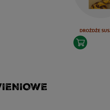
DROŻDŻE SU
WIENIOWE