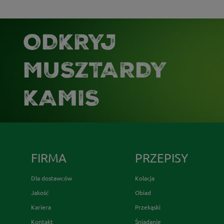
ODKRYJ
MUSZTARDY
KAMIS
FIRMA
PRZEPISY
Dla dostawców
Kolacja
Jakość
Obiad
Kariera
Przekąski
Kontakt
Śniadanie