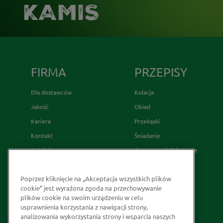
KAMIS
FIRMA
PRZEPISY
Dla dostawców
Kolacja
Jakość
Obiad
Kariera
Przekąski
Kontakt
Śniadanie
Artykuły
desery wypieki i napoje
Relacje Inwestorskie
French's
Poprzez kliknięcie na „Akceptacja wszystkich plików
Skąd bierzemy nasze przyprawy
cookie” jest wyrażona zgoda na przechowywanie
Strategia Podatkowa
plików cookie na swoim urządzeniu w celu
usprawnienia korzystania z nawigacji strony,
Społeczna odpowiedzialność
analizowania wykorzystania strony i wsparcia naszych
Kakao odpowiedzialnie