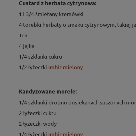
Custard z herbatą cytrynową:
1 i 3/4 śmietany kremówki
4 torebki herbaty o smaku cytrynowym, takiej 
Tea
4 jajka
1/4 szklanki cukru
1/2 łyżeczki
Imbir mielony
Kandyzowane morele:
1/4 szklanki drobno posiekanych suszonych mor
2 łyżeczki cukru
2 łyżeczki wody
1/4 łyżeczki
Imbir mielony