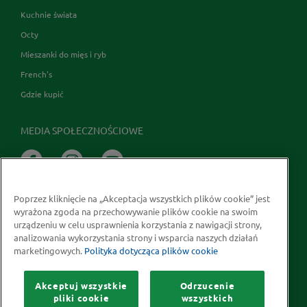
Kuchnie świata
Octy
Mieszanki do mięs i ryb
French's
Gdzie kupić
MEDIA SPOŁECZNOŚCIOWE
Poprzez kliknięcie na „Akceptacja wszystkich plików cookie” jest
wyrażona zgoda na przechowywanie plików cookie na swoim
urządzeniu w celu usprawnienia korzystania z nawigacji strony,
analizowania wykorzystania strony i wsparcia naszych działań
marketingowych.
Polityka dotycząca plików cookie
Prawa autorskie © 2026 McCormick Polska S.A.
Informacje na temat ochrony prywatności
Akceptuj wszystkie
Odrzucenie
Polityka dotycząca plików cookie
Kontakt
Mapa Strony
pliki cookie
wszystkich