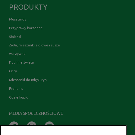
PRODUKTY
Musztardy
Przyprawy korzenne
Słoiczki
Zioła, mieszanki ziołowe i susze
warzywne
Kuchnie świata
Octy
Mieszanki do mięs i ryb
French's
Gdzie kupić
MEDIA SPOŁECZNOŚCIOWE