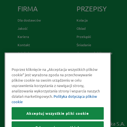
FIRMA
PRZEPISY
Dla dostawców
Kolacja
Jakość
Obiad
Kariera
Przekąski
Kontakt
Śniadanie
Artykuły
desery wypieki i napoje
Relacje Inwestorskie
French's
Poprzez kliknięcie na „Akceptacja wszystkich plików
Skąd bierzemy nasze przyprawy
cookie” jest wyrażona zgoda na przechowywanie
Strategia Podatkowa
plików cookie na swoim urządzeniu w celu
usprawnienia korzystania z nawigacji strony,
Społeczna odpowiedzialność
analizowania wykorzystania strony i wsparcia naszych
Kakao odpowiedzialnie
działań marketingowych.
Polityka dotycząca plików
cookie
pozyskiwane
Akceptuj wszystkie pliki cookie
Prawa autorskie © 2026 McCormick Polska S.A.