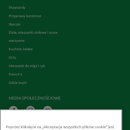
Musztardy
Przyprawy korzenne
Słoiczki
Zioła, mieszanki ziołowe i susze
warzywne
Kuchnie świata
Octy
Mieszanki do mięs i ryb
French's
Gdzie kupić
MEDIA SPOŁECZNOŚCIOWE
Poprzez kliknięcie na „Akceptacja wszystkich plików cookie” jest