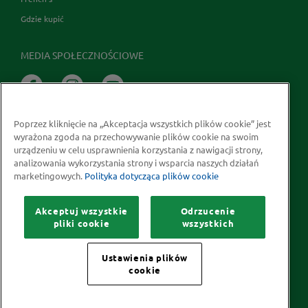
Gdzie kupić
MEDIA SPOŁECZNOŚCIOWE
Poprzez kliknięcie na „Akceptacja wszystkich plików cookie” jest
wyrażona zgoda na przechowywanie plików cookie na swoim
urządzeniu w celu usprawnienia korzystania z nawigacji strony,
analizowania wykorzystania strony i wsparcia naszych działań
marketingowych.
Polityka dotycząca plików cookie
Prawa autorskie © 2026 McCormick Polska S.A.
Informacje na temat ochrony prywatności
Akceptuj wszystkie
Odrzucenie
Polityka dotycząca plików cookie
Kontakt
Mapa Strony
pliki cookie
wszystkich
Ustawienia plików
cookie