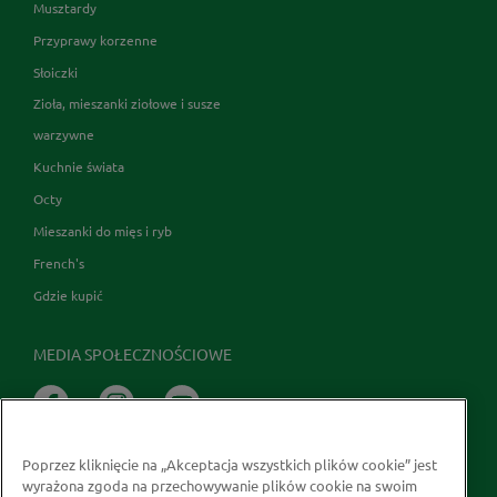
Musztardy
Przyprawy korzenne
Słoiczki
Zioła, mieszanki ziołowe i susze
warzywne
Kuchnie świata
Octy
Mieszanki do mięs i ryb
French's
Gdzie kupić
MEDIA SPOŁECZNOŚCIOWE
Poprzez kliknięcie na „Akceptacja wszystkich plików cookie” jest
wyrażona zgoda na przechowywanie plików cookie na swoim