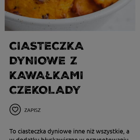
CIASTECZKA
DYNIOWE Z
KAWAŁKAMI
CZEKOLADY
ZAPISZ
To ciasteczka dyniowe inne niż wszystkie, a
w dodatku błyskawiczne w przygotowaniu.