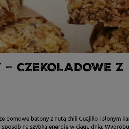
 – CZEKOLADOWE Z
e domowe batony z nutą chili Guajillo i słonym k
y sposób na szybką energię w ciągu dnia. Wyprób