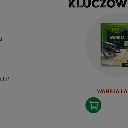
KLUCZOW
i
illo*
WANILIA LA