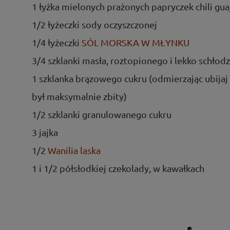
1 łyżka mielonych prażonych papryczek chili guaj
1/2 łyżeczki sody oczyszczonej
1/4 łyżeczki
SÓL MORSKA W MŁYNKU
3/4 szklanki masła, roztopionego i lekko schło
1 szklanka brązowego cukru (odmierzając ubijaj 
był maksymalnie zbity)
1/2 szklanki granulowanego cukru
3 jajka
1/2
Wanilia laska
1 i 1/2 półsłodkiej czekolady, w kawałkach