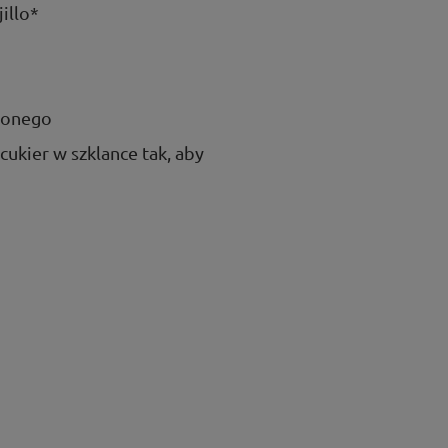
illo*
dzonego
cukier w szklance tak, aby