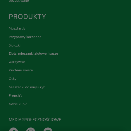
pozyskiwane
PRODUKTY
Musztardy
Przyprawy korzenne
Słoiczki
Zioła, mieszanki ziołowe i susze
warzywne
Kuchnie świata
Octy
Mieszanki do mięs i ryb
French's
Gdzie kupić
MEDIA SPOŁECZNOŚCIOWE