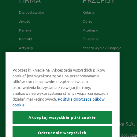
Dla dostawców
Kolacja
Jakość
Obiad
Kariera
Przekąski
Kontakt
Śniadanie
Artykuły
desery wypieki i napoje
Relacje Inwestorskie
French's
Skąd bierzemy nasze przyprawy
Poprzez kliknięcie na „Akceptacja wszystkich plików
Strategia Podatkowa
cookie” jest wyrażona zgoda na przechowywanie
plików cookie na swoim urządzeniu w celu
Społeczna odpowiedzialność
usprawnienia korzystania z nawigacji strony,
Kakao odpowiedzialnie
analizowania wykorzystania strony i wsparcia naszych
działań marketingowych.
Polityka dotycząca plików
pozyskiwane
cookie
Akceptuj wszystkie pliki cookie
Prawa autorskie © 2026 McCormick Polska S.A.
Odrzucenie wszystkich
Informacje na temat ochrony prywatności
Polityka dotyczą